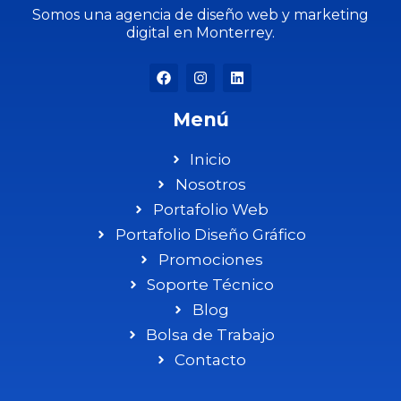
que ya funciona.
💙🚀 Envíanos un
💡
#México2026 #México
mensaje y empecemos
Somos una agencia de diseño web y marketing
💙 En SysOp seguimos
a construir juntos.
👉 ¡Síguenos para no
digital en Monterrey.
impulsando proyectos
quedarte atrás y
4
0
que crecen con el
dominar la nueva era
1
0
tiempo.
digital! 📲
#ia #marketingdigital
0
0
#sysopmx #google
#googlepartner
Menú
0
0
Inicio
Nosotros
Portafolio Web
Portafolio Diseño Gráfico
Promociones
Soporte Técnico
Blog
Bolsa de Trabajo
Contacto