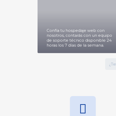
Confía tu hospedaje web con
nosotros, contarás con un equipo
de soporte técnico disponible 24
horas los 7 días de la semana.
¿Ti