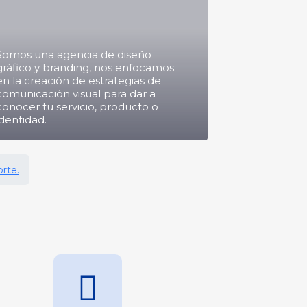
Somos una agencia de diseño
gráfico y branding, nos enfocamos
en la creación de estrategias de
comunicación visual para dar a
conocer tu servicio, producto o
identidad.
rte.