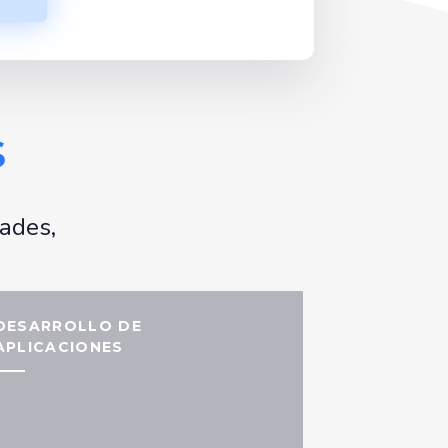
s
ades,
DESARROLLO DE
APLICACIONES