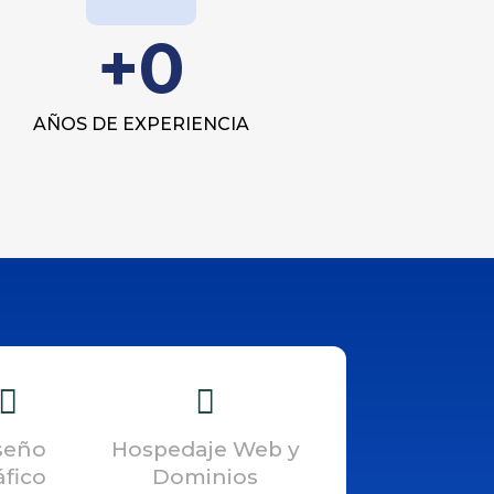
+
0
AÑOS DE EXPERIENCIA
seño
Hospedaje Web y
áfico
Dominios