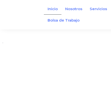
Inicio
Nosotros
Servicios
Bolsa de Trabajo
les.
Asesoría gratis. Resultados reales. 
.