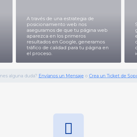
A través de una estrategia de
posicionamiento web nos
aseguramos de que tu página web
aparezca en los primeros
resultados en Google, generamos
tráfico de calidad para tu página en
el proceso.
enes alguna duda?
Envíanos un Mensaje
o
Crea un Ticket de Sopo