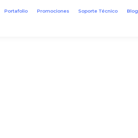
Portafolio
Promociones
Soporte Técnico
Blo
30 años nos respaldan.
Nosotros lo soluc