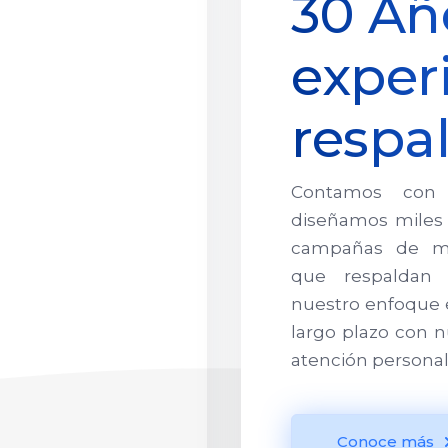
30 Añ
exper
respa
Contamos con 
diseñamos miles 
campañas de mar
que respaldan 
nuestro enfoque e
largo plazo con n
atención personal
Conoce más