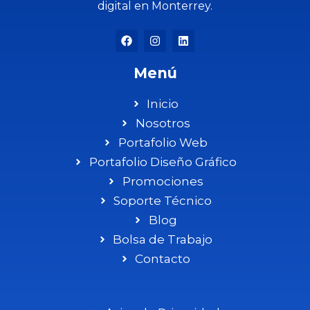
digital en Monterrey.
impulsando proyectos
quedarte atrás y
4
0
que crecen con el
dominar la nueva era
1
0
tiempo.
digital! 📲
#ia #marketingdigital
0
0
#sysopmx #google
#googlepartner
Menú
0
0
Inicio
Nosotros
Portafolio Web
Portafolio Diseño Gráfico
Promociones
Soporte Técnico
Blog
Bolsa de Trabajo
Contacto