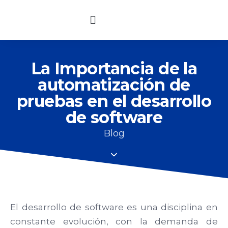
Soporte Técnico
Bolsa de Trabajo
La Importancia de la
automatización de
pruebas en el desarrollo
de software
Blog
El desarrollo de software es una disciplina en
constante evolución, con la demanda de