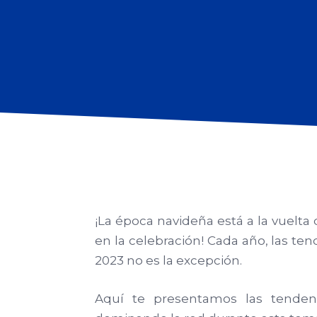
¡La época navideña está a la vuelta
en la celebración! Cada año, las te
2023 no es la excepción.
Aquí te presentamos las tenden