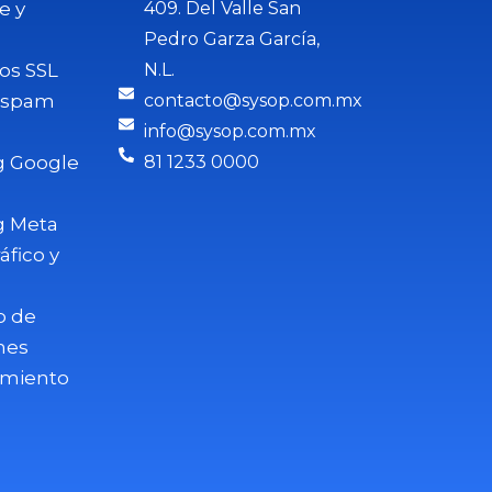
e y
409. Del Valle San
Pedro Garza García,
dos SSL
N.L.
tispam
contacto@sysop.com.mx
info@sysop.com.mx
g Google
81 1233 0000
g Meta
áfico y
o de
nes
amiento