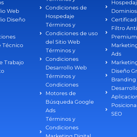
os
Hospedaj
Condiciones de
lio Web
Dominios
Hospedaje
lio Diseño
Certifica
Términos y
Filtro An
Condiciones de uso
iones
Premium
del Sitio Web
e Técnico
Marketin
Términos y
Ads
Condiciones
e Trabajo
Marketin
Desarrollo Web
to
Diseño Gr
Términos y
Branding
Condiciones
Desarroll
Motores de
Aplicacio
Búsqueda Google
Posicion
Ads
SEO
Términos y
Condiciones
Marketing Digital