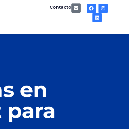
Contacto
g
s en
 para