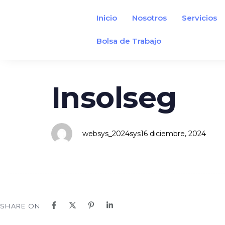
Inicio
Nosotros
Servicios
Bolsa de Trabajo
Author
Published
PUBLISHED
on:
IN:
Insolseg
websys_2024sys
16 diciembre, 2024
SHARE ON