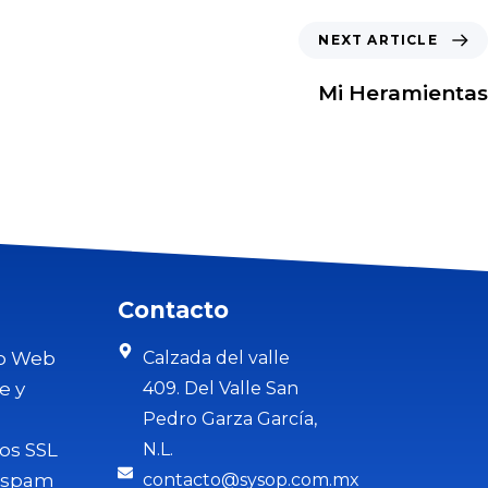
NEXT ARTICLE
Mi Heramientas
Contacto
lo Web
Calzada del valle
e y
409. Del Valle San
Pedro Garza García,
dos SSL
N.L.
tispam
contacto@sysop.com.mx